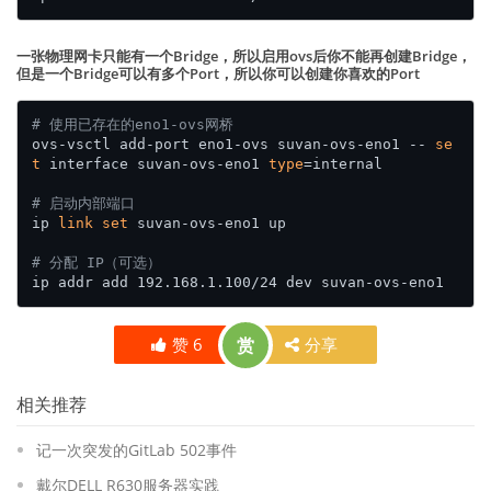
一张物理网卡只能有一个Bridge，所以启用ovs后你不能再创建Bridge，
但是一个Bridge可以有多个Port，所以你可以创建你喜欢的Port
# 使用已存在的eno1-ovs网桥
ovs-vsctl add-port eno1-ovs suvan-ovs-eno1 -- 
se
t
 interface suvan-ovs-eno1 
type
=internal

# 启动内部端口
ip 
link
set
 suvan-ovs-eno1 up

# 分配 IP（可选）
赞
6
赏
分享
相关推荐
记一次突发的GitLab 502事件
戴尔DELL R630服务器实践