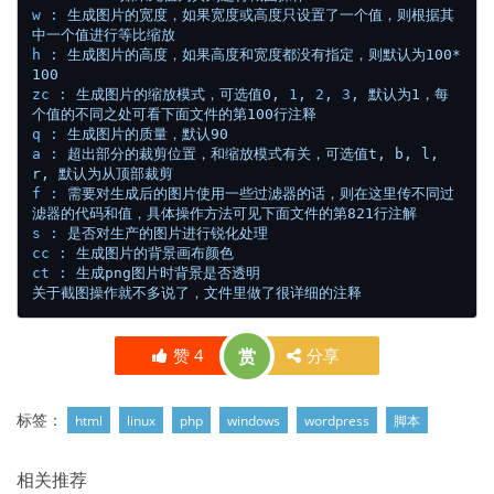
w :
生成图片的宽度，如果宽度或高度只设置了一个值，则根据其
中一个值进行等比缩放
h :
生成图片的高度，如果高度和宽度都没有指定，则默认为100*
100
zc :
生成图片的缩放模式，可选值0,
1
,
2
,
3
,
默认为1，每
个值的不同之处可看下面文件的第100行注释
q :
生成图片的质量，默认90
a :
超出部分的裁剪位置，和缩放模式有关，可选值t,
b,
l,
r,
默认为从顶部裁剪
f :
需要对生成后的图片使用一些过滤器的话，则在这里传不同过
滤器的代码和值，具体操作方法可见下面文件的第821行注解
s :
是否对生产的图片进行锐化处理
cc :
生成图片的背景画布颜色
ct :
生成png图片时背景是否透明
关于截图操作就不多说了，文件里做了很详细的注释
赞
4
赏
分享
标签：
html
linux
php
windows
wordpress
脚本
相关推荐