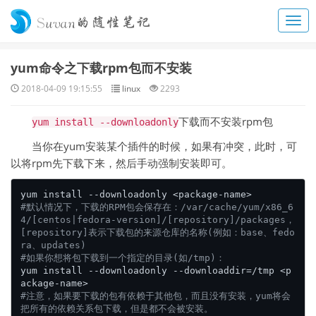
yum命令之下载rpm包而不安装
2018-04-09 19:15:55
linux
2293
下载而不安装rpm包
yum install --downloadonly
当你在yum安装某个插件的时候，如果有冲突，此时，可
以将rpm先下载下来，然后手动强制安装即可。
#默认情况下，下载的RPM包会保存在：/var/cache/yum/x86_6
4/[centos|fedora-version]/[repository]/packages，
[repository]表示下载包的来源仓库的名称(例如：base、fedo
ra、updates)
#如果你想将包下载到一个指定的目录(如/tmp)：
yum install --downloadonly --downloaddir=/tmp <p
#注意，如果要下载的包有依赖于其他包，而且没有安装，yum将会
把所有的依赖关系包下载，但是都不会被安装。