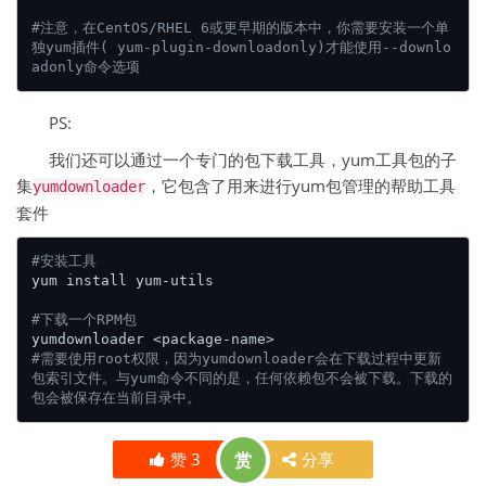
#注意，在CentOS/RHEL 6或更早期的版本中，你需要安装一个单
独yum插件( yum-plugin-downloadonly)才能使用--downlo
adonly命令选项
PS:
我们还可以通过一个专门的包下载工具，yum工具包的子
集
，它包含了用来进行yum包管理的帮助工具
yumdownloader
套件
#安装工具
yum install yum-utils

#下载一个RPM包
#需要使用root权限，因为yumdownloader会在下载过程中更新
包索引文件。与yum命令不同的是，任何依赖包不会被下载。下载的
包会被保存在当前目录中。
赞
3
赏
分享