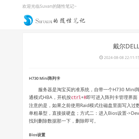
欢迎光临Suvan的随性笔记~
戴尔DEL
2024-08-08 22:11:1
H730 Mini阵列卡
服务器是淘宝买的准系统，自带一个H730 Mini
通模式HBA，开机按
+
即可进入阵列卡管理界面
ctrl
R
注意的是，如果之前使用Raid模式往磁盘里面写入
单粗暴型，直接拔硬盘；方式二：进入Bios设置->D
找到删除数据那一下，删除即可。
Bios设置