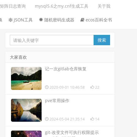
矩阵日志查询
mysql5.6之my.cnf生成工具
关于我
换
JSON工具
随机密码生成器
ecos百科全书
大家喜欢
记一次gitlab仓库恢复
2020-09-01 10:46:58
22
pve常用操作
2024-05-04 21:35:14
14
git-改变文件可执行权限提示