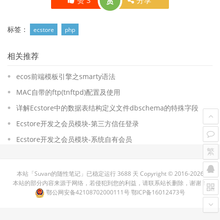
赞
3
赏
分享
标签：
ecstore
php
相关推荐
ecos前端模板引擎之smarty语法
MAC自带的ftp(tnftpd)配置及使用
详解Ecstore中的数据表结构定义文件dbschema的特殊字段
Ecstore开发之会员模块-第三方信任登录
Ecstore开发之会员模块-系统自有会员
繁
本站「
Suvan的随性笔记
」已稳定运行
3688 天
Copyright ©
2016-
2026
本站的部分内容来源于网络，若侵犯到您的利益，请联系站长删除，谢谢！
鄂公网安备42108702000111号
鄂ICP备16012473号