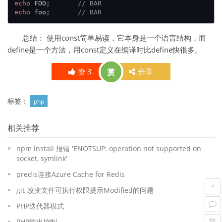
echo
 FOO;	
// BAR
echo
 foo;	
// BAR
总结： 使用const简单易读，它本身是一个语言结构，而
define是一个方法，用const定义在编译时比define快很多。
赞
3
赏
分享
标签：
php
相关推荐
npm install 报错 'ENOTSUP: operation not supported on
socket, symlink'
predis连接Azure Cache for Redis
git-改变文件可执行权限提示Modified的问题
PHP迭代器模式
繁
PHP输出控制