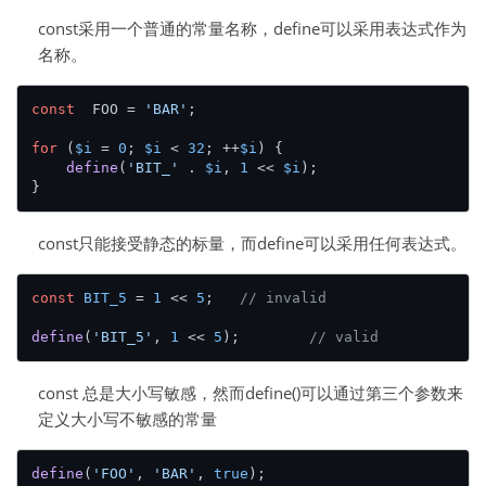
const采用一个普通的常量名称，define可以采用表达式作为
名称。
const
  FOO = 
'BAR'
;

for
 (
$i
 = 
0
; 
$i
 < 
32
; ++
$i
) {

define
(
'BIT_'
 . 
$i
, 
1
 << 
$i
);

const只能接受静态的标量，而define可以采用任何表达式。
const
BIT_5
 = 
1
 << 
5
;	
// invalid
define
(
'BIT_5'
, 
1
 << 
5
);	
// valid
const 总是大小写敏感，然而define()可以通过第三个参数来
定义大小写不敏感的常量
define
(
'FOO'
, 
'BAR'
, 
true