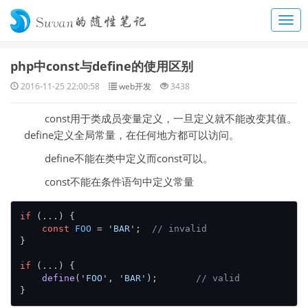
php中const与define的使用区别
2016-11-25 22:00:58
web开发
3438
const用于类成员变量定义，一旦定义就不能改变其值。
define定义全局常量，在任何地方都可以访问。
define不能在类中定义而const可以。
const不能在条件语句中定义常量
if
 (...) {

const
FOO
 = 
'BAR'
;	
// invalid
}

if
 (...) {

define
(
'FOO'
, 
'BAR'
);	
// valid