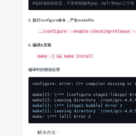
#这样做的好处是，不用单独编译gmp、mpfr和mpc三个
5. 执行configure命令，产生makefile
../configure --enable-checking=release -
6. 编译&安装
make -j && make install
编译时的错误处理
configure: error: C++ compiler missing or i
make[2]: \*** [configure-stage1-libcpp] Err
make[2]: Leaving directory `/root/gcc-4.8.
make[1]: \*** [stage1-bubble] Error 2    

make[1]: Leaving directory `/root/gcc-4.8.
解决办法：