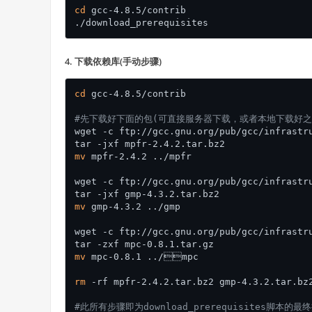
cd
 gcc-4.8.5/contrib

4. 下载依赖库(手动步骤)
cd
 gcc-4.8.5/contrib

#先下载好下面的包(可直接服务器下载，或者本地下载好之
wget -c ftp://gcc.gnu.org/pub/gcc/infrastru
mv
 mpfr-2.4.2 ../mpfr

wget -c ftp://gcc.gnu.org/pub/gcc/infrastru
mv
 gmp-4.3.2 ../gmp

wget -c ftp://gcc.gnu.org/pub/gcc/infrastru
mv
 mpc-0.8.1 ../mpc

rm
 -rf mpfr-2.4.2.tar.bz2 gmp-4.3.2.tar.bz2
#此所有步骤即为download_prerequisites脚本的