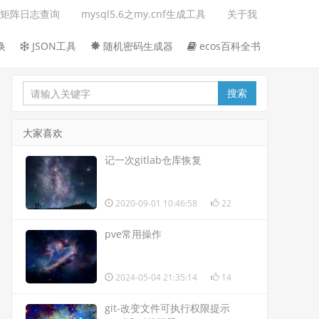
矩阵日志查询
mysql5.6之my.cnf生成工具
关于我
换
JSON工具
随机密码生成器
ecos百科全书
大家喜欢
记一次gitlab仓库恢复
2020-09-01 10:46:58
22
pve常用操作
2024-05-04 21:35:14
14
git-改变文件可执行权限提示