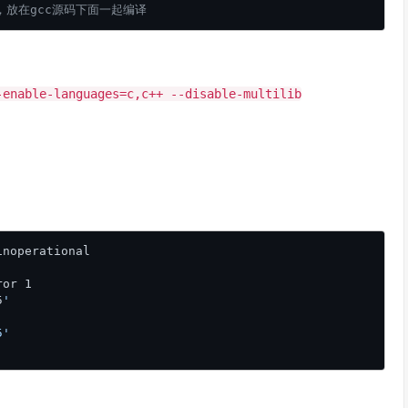
包，放在gcc源码下面一起编译
-enable-languages=c,c++ --disable-multilib
noperational

or 1    

5
'    

5'