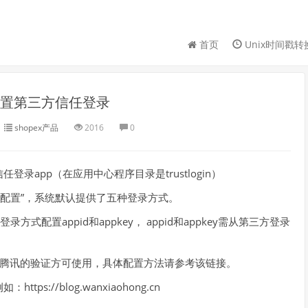
首页
Unix时间戳转
re配置第三方信任登录
shopex产品
2016
0
app（在应用中心程序目录是trustlogin）
登录配置”，系统默认提供了五种登录方式。
式配置appid和appkey， appid和appkey需从第三方登录
腾讯的验证方可使用，具体配置方法请参考该链接。
://blog.wanxiaohong.cn