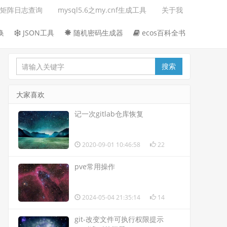
矩阵日志查询
mysql5.6之my.cnf生成工具
关于我
换
JSON工具
随机密码生成器
ecos百科全书
大家喜欢
记一次gitlab仓库恢复
2020-09-01 10:46:58
22
pve常用操作
2024-05-04 21:35:14
14
git-改变文件可执行权限提示