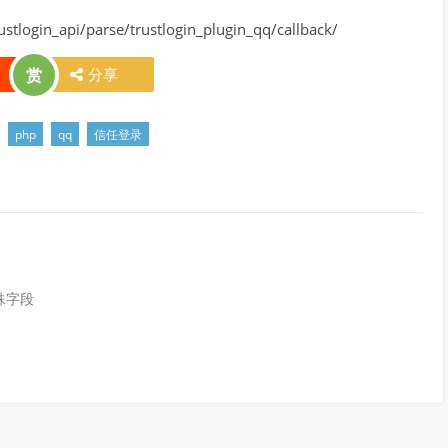
stlogin_api/parse/trustlogin_plugin_qq/callback/
赏
分享
php
qq
信任登录
特殊字段