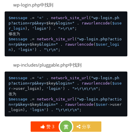
wp-login.php中找到
$message
 .= 
'<'
 . 
network_site_url
(
"wp-login.ph
p?action=rp&key=
$key
&login="
 . 
rawurlencode
(
$use
r_login
), 
'login'
) . 
">\r\n"
;

$message
 .= 
network_site_url
(
"wp-login.php?actio
n=rp&key=
$key
&login="
 . 
rawurlencode
(
$user_logi
n
), 
'login'
) . 
"\r\n"
wp-includes/pluggable.php中找到
$message
 .= 
'<'
 . 
network_site_url
(
"wp-login.ph
p?action=rp&key=
$key
&login="
 . 
rawurlencode
(
$use
r
->user_login), 
'login'
) . 
">\r\n\r\n"
;

$message
 .= 
network_site_url
(
"wp-login.php?actio
n=rp&key=
$key
&login="
 . 
rawurlencode
(
$user
->user
_login), 
'login'
) . 
"\r\n\r\n"
赞
3
赏
分享