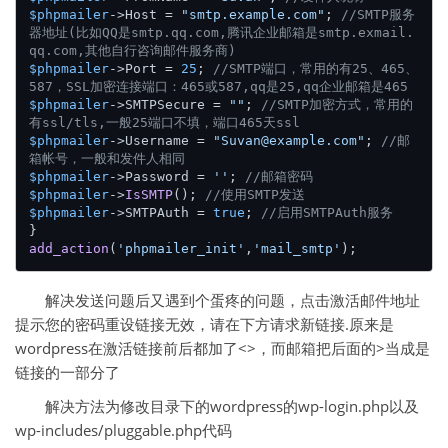
$phpmailer
->Host = 
"smtp.example.com"
; 
//SMTP服务
器地址(比如QQ是smtp.qq.com,腾讯企业邮箱是smtp.exmail.
qq.com,其他自行咨询邮件服务商)
$phpmailer
->Port = 
25
; 
//SMTP端口，常用的有25、465、
587，SSL加密连接端口：465或587,qq是25,qq企业邮箱是465
$phpmailer
->SMTPSecure = 
""
; 
//SMTP加密方式，常用的
有ssl/tls,一般25端口不填，端口465天ssl
$phpmailer
->Username = 
"Suvan@example.com"
; 
//邮
箱帐号，一般和发件人相同
$phpmailer
->Password = 
''
; 
//邮箱密码
$phpmailer
->
IsSMTP
(); 
//使用SMTP发送
$phpmailer
->SMTPAuth = 
true
; 
//启用SMTPAuth服务
add_action
(
'phpmailer_init'
,
'mail_smtp'
解决发送问题后又遇到个蛋疼的问题，点击激活邮件地址
提示您的密码重设链接无效，请在下方请求新链接.原来是
wordpress在激活链接前后都加了<>，而邮箱把后面的>当成是
链接的一部分了
解决方法为修改目录下的wordpress的wp-login.php以及
wp-includes/pluggable.php代码