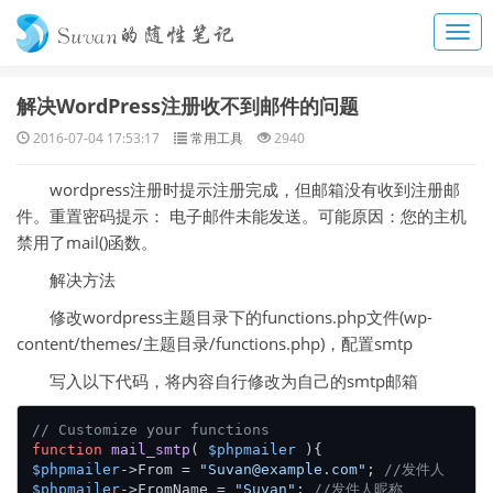
解决WordPress注册收不到邮件的问题
2016-07-04 17:53:17
常用工具
2940
wordpress注册时提示注册完成，但邮箱没有收到注册邮
件。重置密码提示： 电子邮件未能发送。可能原因：您的主机
禁用了mail()函数。
解决方法
修改wordpress主题目录下的functions.php文件(wp-
content/themes/主题目录/functions.php)，配置smtp
写入以下代码，将内容自行修改为自己的smtp邮箱
// Customize your functions
function
mail_smtp
(
$phpmailer
)
$phpmailer
->From = 
"Suvan@example.com"
; 
//发件人
$phpmailer
->FromName = 
"Suvan"
; 
//发件人昵称