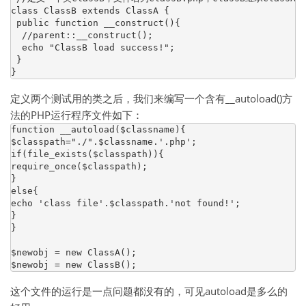
class ClassB extends ClassA {

 public function __construct(){

  //parent::__construct();

  echo "ClassB load success!";

 }

定义两个测试用的类之后，我们来编写一个含有__autoload()方
法的PHP运行程序文件如下：
function __autoload($classname){

$classpath="./".$classname.'.php';

if(file_exists($classpath)){

require_once($classpath);

}

else{

echo 'class file'.$classpath.'not found!';

}

}

$newobj = new ClassA();

$newobj = new ClassB();
这个文件的运行是一点问题都没有的，可见autoload是多么的