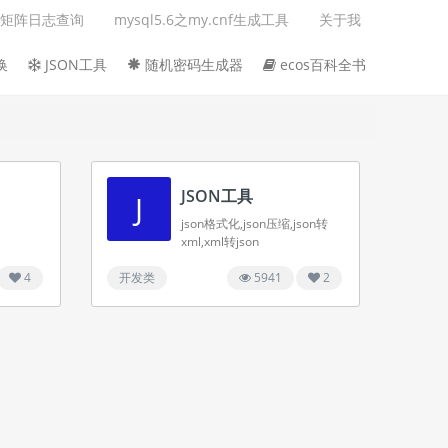
矩阵日志查询
mysql5.6之my.cnf生成工具
关于我
换
JSON工具
随机密码生成器
ecos百科全书
JSON工具
J
json格式化,json压缩,json转
xml,xml转json
4
开发类
5941
2