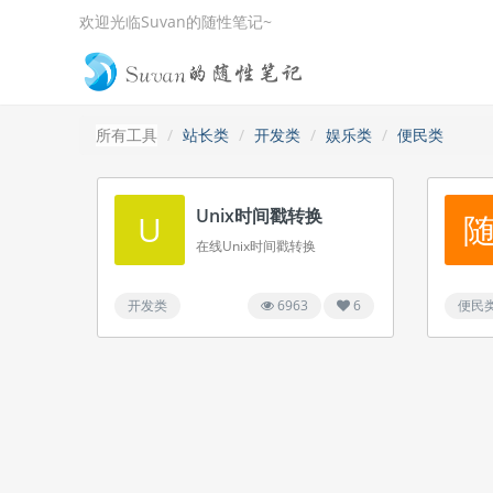
欢迎光临Suvan的随性笔记~
所有工具
站长类
开发类
娱乐类
便民类
Unix时间戳转换
U
在线Unix时间戳转换
开发类
6963
6
便民