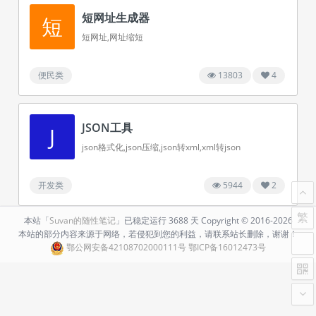
短网址生成器
短
短网址,网址缩短
便民类
13803
4
JSON工具
J
json格式化,json压缩,json转xml,xml转json
开发类
5944
2
繁
本站「
Suvan的随性笔记
」已稳定运行
3688 天
Copyright ©
2016-
2026
本站的部分内容来源于网络，若侵犯到您的利益，请联系站长删除，谢谢！
鄂公网安备42108702000111号
鄂ICP备16012473号